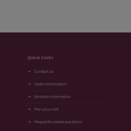
Quick Links
Contact us
Visitor information
Exhibitor information
Plan your visit
Frequently asked questions