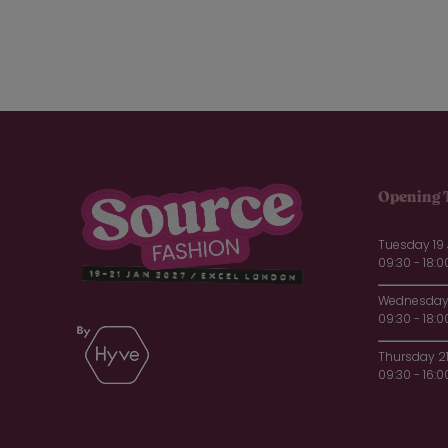
Opening 
Tuesday 19
09:30 - 18:0
Wednesday 
09:30 - 18:0
Thursday 2
09:30 - 16:0