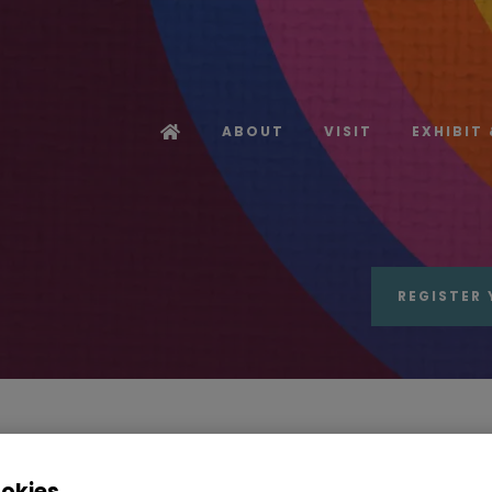
ABOUT
VISIT
EXHIBIT
REGISTER 
First name
*
ookies