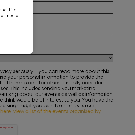
and third
ial media.
ivacy seriously – you can read more about this
use your personal information to provide the
ted from us and for other carefully considered
ses. This includes sending you marketing
tising about our events as well as information
 think would be of interest to you. You have the
ocessing and, if you wish to do so, you can
 here
.
View a list of the events organised by