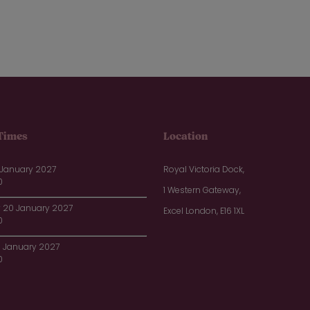
Times
Location
 January 2027
Royal Victoria Dock,
0
1 Western Gateway,
20 January 2027
Excel London, E16 1XL
0
1 January 2027
0