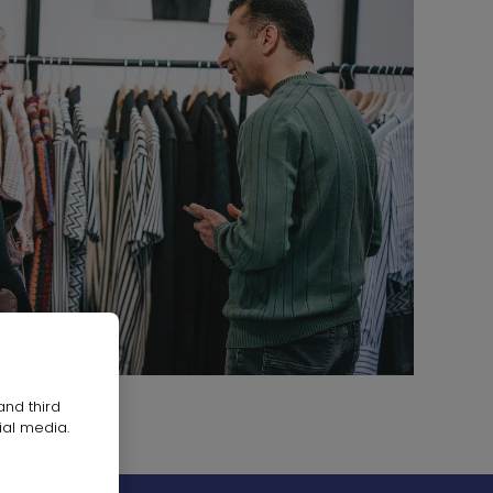
and third
ial media.