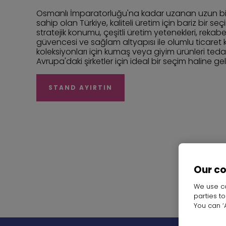
Osmanlı İmparatorluğu'na kadar uzanan uzun bir 
sahip olan Türkiye, kaliteli üretim için bariz bir seç
stratejik konumu, çeşitli üretim yetenekleri, rekabetç
güvencesi ve sağlam altyapısı ile olumlu ticaret k
koleksiyonları için kumaş veya giyim ürünleri teda
Avrupa'daki şirketler için ideal bir seçim haline gel
STAND AYIRTIN
Our c
We use co
parties t
You can ‘A